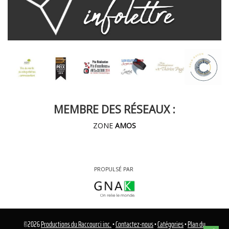
MEMBRE DES RÉSEAUX :
ZONE
AMOS
PROPULSÉ PAR
©
2026
Productions du Raccourci inc.
•
Contactez-nous
•
Catégories
•
Plan du