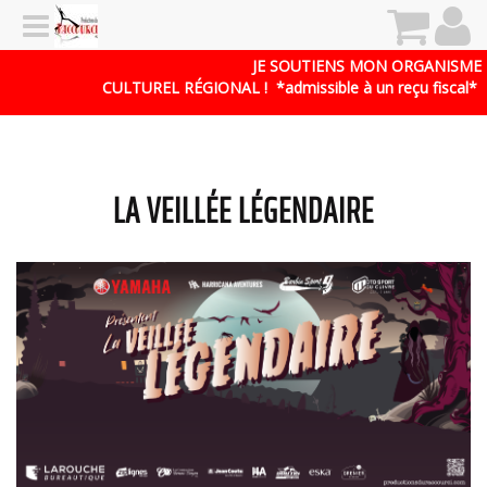
JE SOUTIENS MON ORGANISME
CULTUREL RÉGIONAL !
*admissible à un reçu fiscal*
LA VEILLÉE LÉGENDAIRE