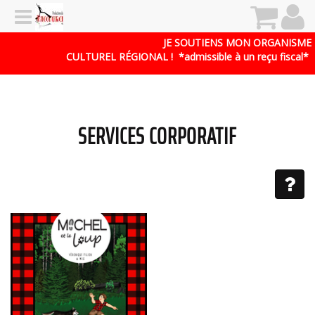
JE SOUTIENS MON ORGANISME
CULTUREL RÉGIONAL !
*admissible à un reçu fiscal*
SERVICES CORPORATIF