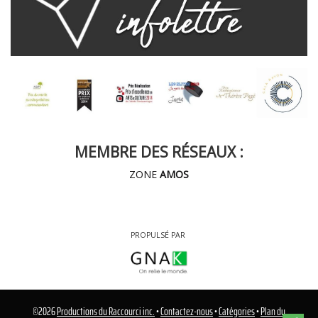
MEMBRE DES RÉSEAUX :
ZONE
AMOS
PROPULSÉ PAR
©
2026
Productions du Raccourci inc.
•
Contactez-nous
•
Catégories
•
Plan du