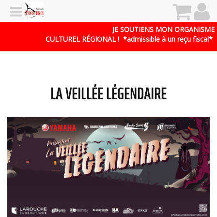
JE SOUTIENS MON ORGANISME
CULTUREL RÉGIONAL !
*admissible à un reçu fiscal*
LA VEILLÉE LÉGENDAIRE